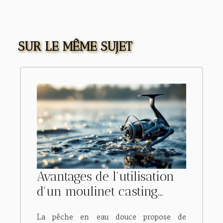
SUR LE MÊME SUJET
Avantages de l'utilisation
d'un moulinet casting
pour la pêche en eau
La pêche en eau douce propose de
douce